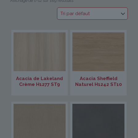
Affichage de 1–12 sur 189 résultats
Acacia de Lakeland
Acacia Sheffield
Crème H1277 ST9
Naturel H1242 ST10