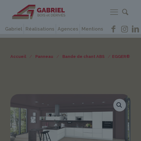
Gabriel
Réalisations
Agences
Mentions
Accueil
/
Panneau
/
Bande de chant ABS
/
EGGER®