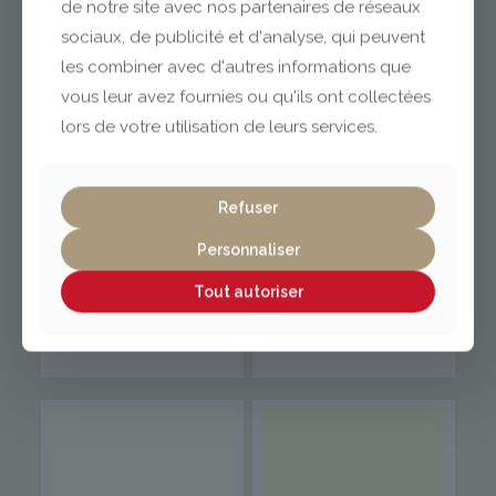
de notre site avec nos partenaires de réseaux
sociaux, de publicité et d'analyse, qui peuvent
Blanc Cassé U216
Blanc Classique
les combiner avec d'autres informations que
ST9
W960 SM
vous leur avez fournies ou qu'ils ont collectées
lors de votre utilisation de leurs services.
Refuser
Personnaliser
Tout autoriser
Blanc Classique
Blanc Craie W908 SM
W960 ST7