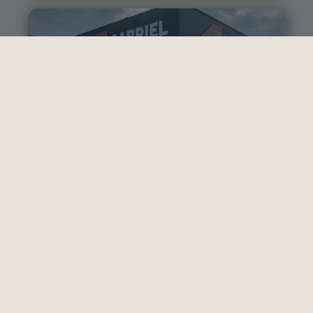
Vichy / Cusset
04 70 97 56 39
cusset@gabriel-sa.fr
Monistrol-
sur-Loire
04 71 61 01 86
monistrol@gabriel-sa.fr