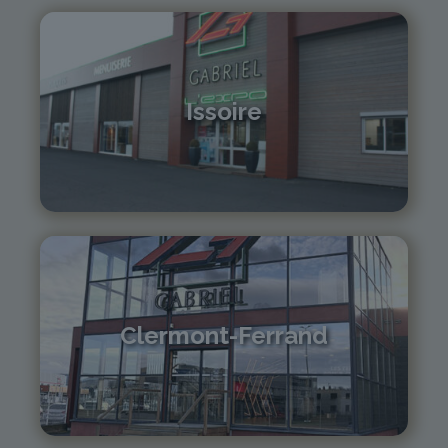
Issoire
04 73 55 06 09
contact@gabriel-sa.fr
Clermont-Ferrand
04 73 42 18 38
lexpo@gabriel-sa.fr