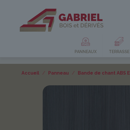
PANNEAUX
TERRASSE
Accueil
/
Panneau
/
Bande de chant ABS 