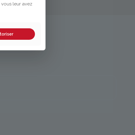
 vous leur avez
toriser