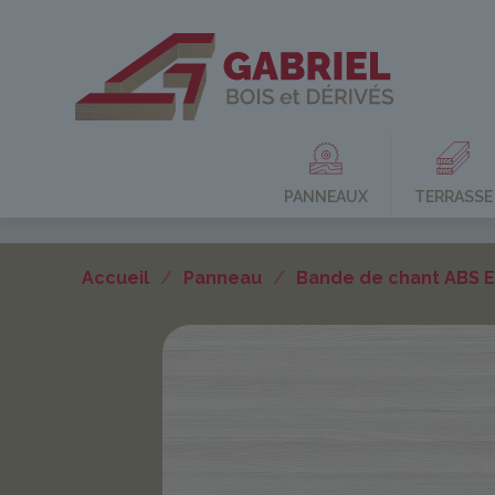
PANNEAUX
TERRASSE
Accueil
/
Panneau
/
Bande de chant ABS 