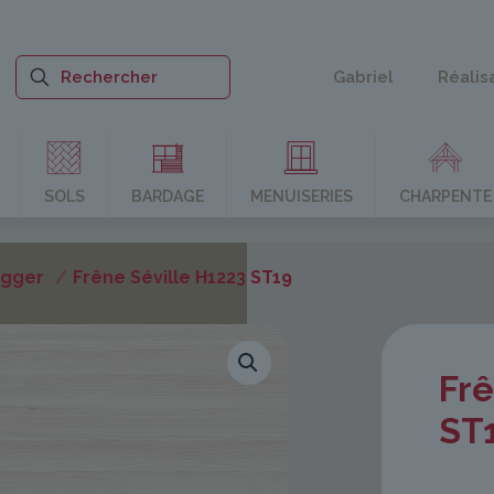
Gabriel
Réalis
SOLS
BARDAGE
MENUISERIES
CHARPENTE
Egger
/
Frêne Séville H1223 ST19
Frê
ST