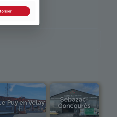
toriser
Sébazac-
Le Puy en Velay
Concourès