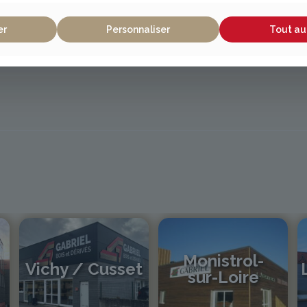
er
Personnaliser
Tout au
Monistrol-
Vichy / Cusset
sur-Loire
04 70 97 56 39