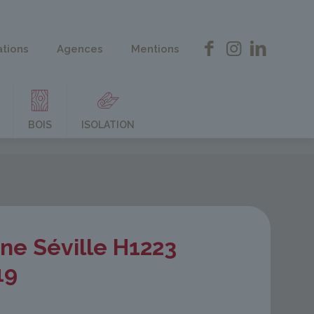
ations
Agences
Mentions
BOIS
ISOLATION
ne Séville H1223
19