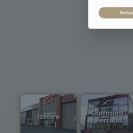
Refus
Clermont-
Issoire
Ferrand