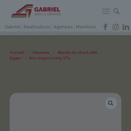
Gabriel
Réalisations
Agences
Mentions
Accueil
/
Panneau
/
Bande de chant ABS
Egger
/
Gris Angora U705 ST9