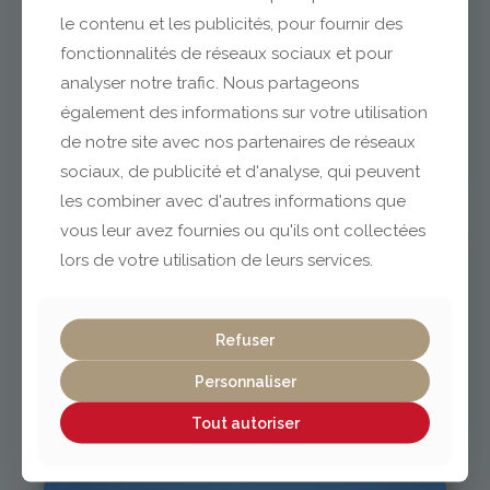
le contenu et les publicités, pour fournir des
fonctionnalités de réseaux sociaux et pour
analyser notre trafic. Nous partageons
Clermont-Ferrand
également des informations sur votre utilisation
de notre site avec nos partenaires de réseaux
04 73 42 18 38
sociaux, de publicité et d'analyse, qui peuvent
lexpo@gabriel-sa.fr
les combiner avec d'autres informations que
vous leur avez fournies ou qu'ils ont collectées
lors de votre utilisation de leurs services.
Vichy / Cusset
Refuser
Personnaliser
04 70 97 56 39
cusset@gabriel-sa.fr
Tout autoriser