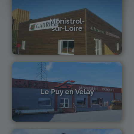
Monistrol-
sur-Loire
04 71 61 01 86
monistrol@gabriel-sa.fr
Le Puy en Velay
04 71 01 13 30
lepuy@gabriel-sa.fr