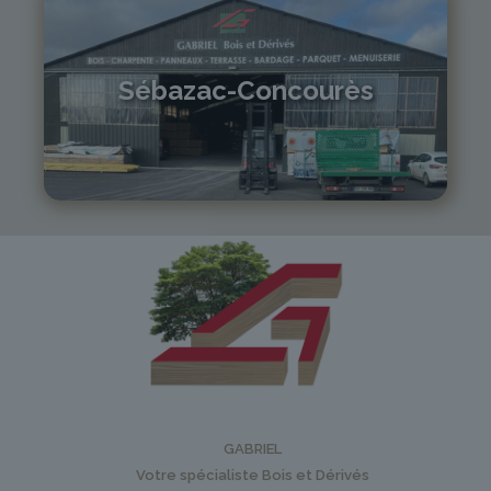
Sébazac-Concourès
05 81 55 83 89
monistrol@gabriel-sa.fr
GABRIEL
Votre spécialiste Bois et Dérivés