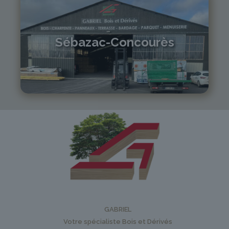
Sébazac-Concourès
05 81 55 83 89
monistrol@gabriel-sa.fr
GABRIEL
Votre spécialiste Bois et Dérivés