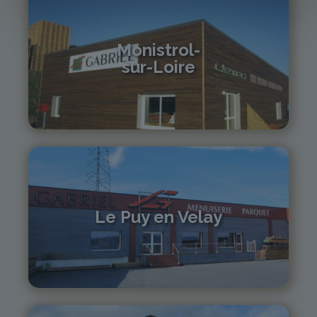
Monistrol-
sur-Loire
04 71 61 01 86
monistrol@gabriel-sa.fr
Le Puy en Velay
04 71 01 13 30
lepuy@gabriel-sa.fr