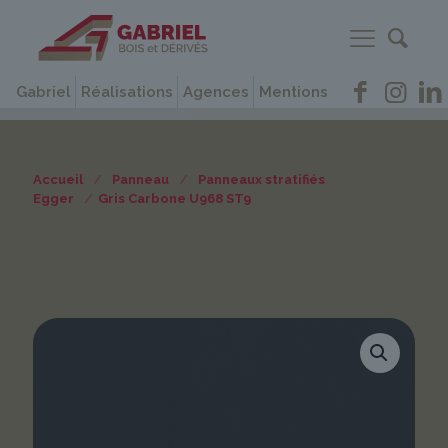
Gabriel
Réalisations
Agences
Mentions
Accueil
/
Panneau
/
Panneaux stratifiés
Egger
/
Gris Carbone U968 ST9