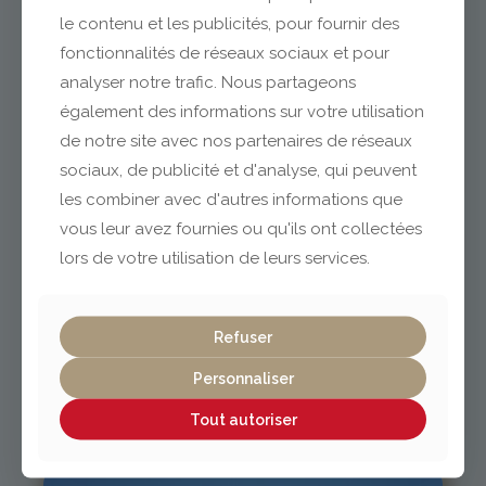
le contenu et les publicités, pour fournir des
fonctionnalités de réseaux sociaux et pour
analyser notre trafic. Nous partageons
Clermont-Ferrand
également des informations sur votre utilisation
de notre site avec nos partenaires de réseaux
04 73 42 18 38
sociaux, de publicité et d'analyse, qui peuvent
lexpo@gabriel-sa.fr
les combiner avec d'autres informations que
vous leur avez fournies ou qu'ils ont collectées
lors de votre utilisation de leurs services.
Vichy / Cusset
Refuser
Personnaliser
04 70 97 56 39
cusset@gabriel-sa.fr
Tout autoriser