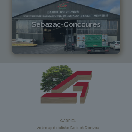
Sébazac-Concourès
05 81 55 83 89
monistrol@gabriel-sa.fr
GABRIEL
Votre spécialiste Bois et Dérivés