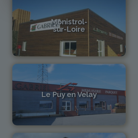
Monistrol-
sur-Loire
04 71 61 01 86
monistrol@gabriel-sa.fr
Le Puy en Velay
04 71 01 13 30
lepuy@gabriel-sa.fr