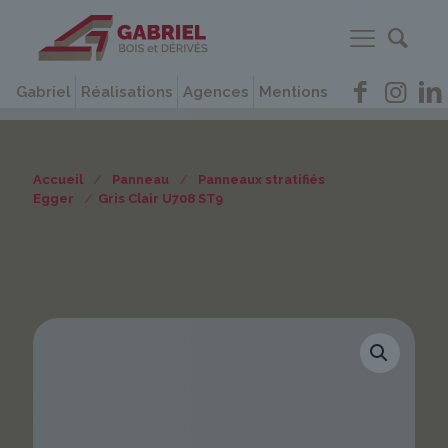
Gabriel
Réalisations
Agences
Mentions
Accueil
/
Panneau
/
Panneaux stratifiés
Egger
/
Gris Clair U708 ST9