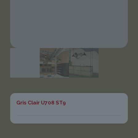
Gris Clair U708 ST9