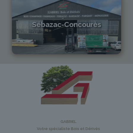
Sébazac-Concourès
05 81 55 83 89
monistrol@gabriel-sa.fr
GABRIEL
Votre spécialiste Bois et Dérivés