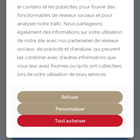
le contenu et les publicités, pour fournir des
fonctionnalités de réseaux sociaux et pour
analyser notre trafic. Nous partageons
Clermont-Ferrand
également des informations sur votre utilisation
de notre site avec nos partenaires de réseaux
04 73 42 18 38
sociaux, de publicité et d'analyse, qui peuvent
lexpo@gabriel-sa.fr
les combiner avec d'autres informations que
vous leur avez fournies ou qu'ils ont collectées
lors de votre utilisation de leurs services.
Vichy / Cusset
Refuser
Personnaliser
04 70 97 56 39
cusset@gabriel-sa.fr
Tout autoriser