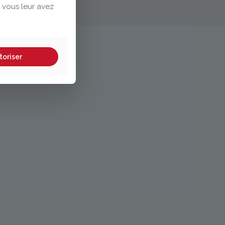
 vous leur avez
toriser