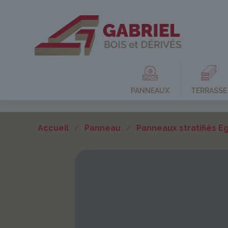
PANNEAUX
TERRASSE
Accueil
/
Panneau
/
Panneaux stratifiés E