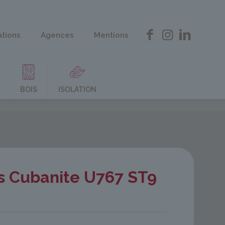
ations
Agences
Mentions
BOIS
ISOLATION
s Cubanite U767 ST9