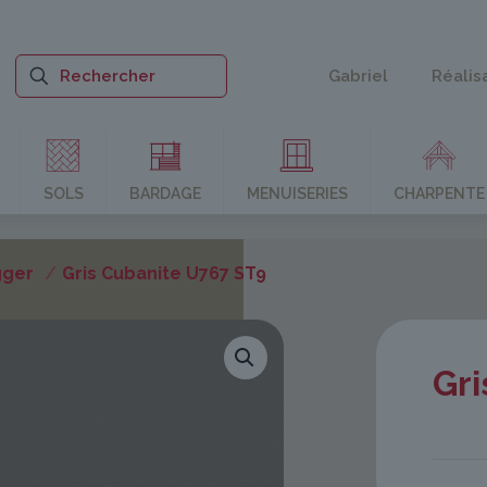
Gabriel
Réalis
SOLS
BARDAGE
MENUISERIES
CHARPENTE
gger
/
Gris Cubanite U767 ST9
Gri