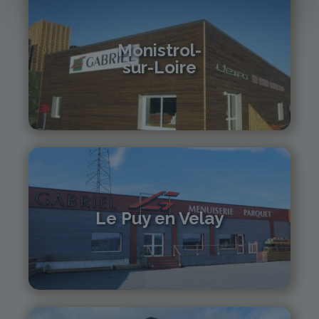
Monistrol-
sur-Loire
04 71 61 01 86
monistrol@gabriel-sa.fr
Le Puy en Velay
04 71 01 13 30
lepuy@gabriel-sa.fr