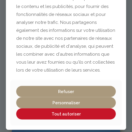
le contenu et les publicités, pour fournir des
fonctionnalités de réseaux sociaux et pour
analyser notre trafic. Nous partageons
Clermont-Ferrand
également des informations sur votre utilisation
de notre site avec nos partenaires de réseaux
04 73 42 18 38
sociaux, de publicité et d'analyse, qui peuvent
lexpo@gabriel-sa.fr
les combiner avec d'autres informations que
vous leur avez fournies ou qu'ils ont collectées
lors de votre utilisation de leurs services.
Vichy / Cusset
Refuser
Personnaliser
04 70 97 56 39
cusset@gabriel-sa.fr
Tout autoriser