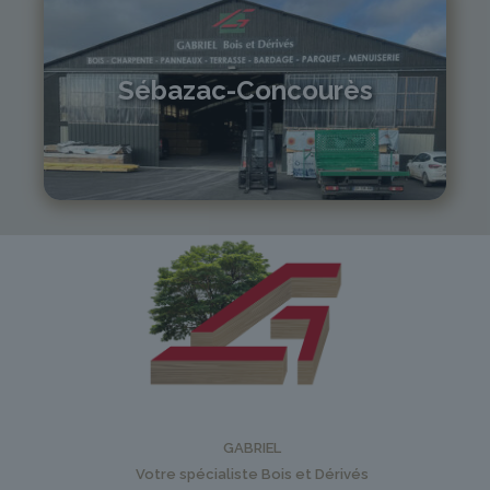
Sébazac-Concourès
05 81 55 83 89
monistrol@gabriel-sa.fr
GABRIEL
Votre spécialiste Bois et Dérivés