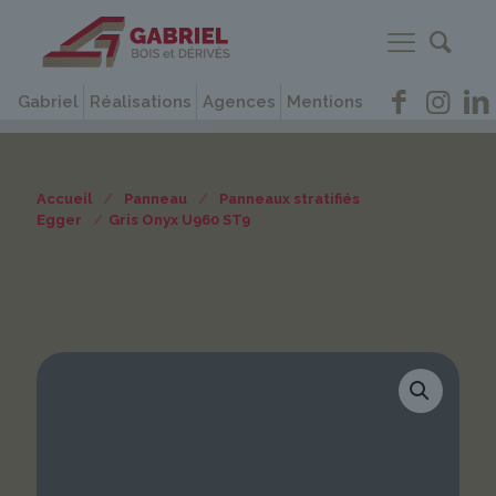
Gabriel
Réalisations
Agences
Mentions
Accueil
/
Panneau
/
Panneaux stratifiés
Egger
/
Gris Onyx U960 ST9