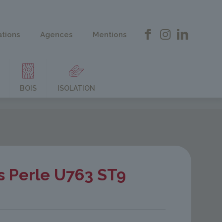
ations
Agences
Mentions
BOIS
ISOLATION
s Perle U763 ST9