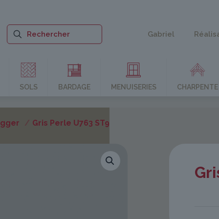
Gabriel
Réalis
SOLS
BARDAGE
MENUISERIES
CHARPENTE
Egger
/
Gris Perle U763 ST9
Gri