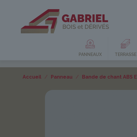
PANNEAUX
TERRASSE
Accueil
/
Panneau
/
Bande de chant ABS 