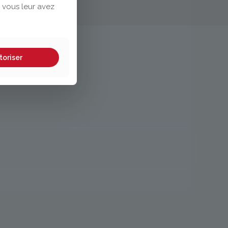
 vous leur avez
toriser