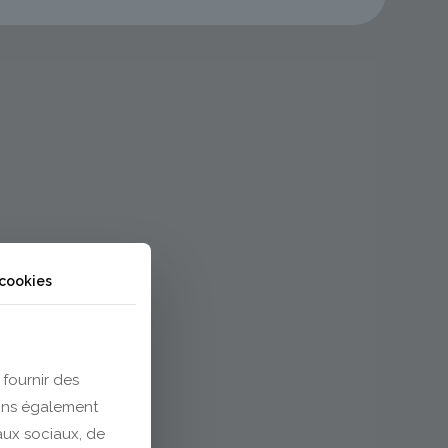
 cookies
 fournir des
eons également
eaux sociaux, de