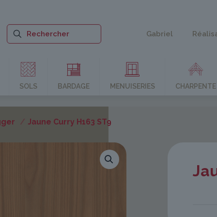
Gabriel
Réalis
SOLS
BARDAGE
MENUISERIES
CHARPENTE
gger
/
Jaune Curry H163 ST9
Ja