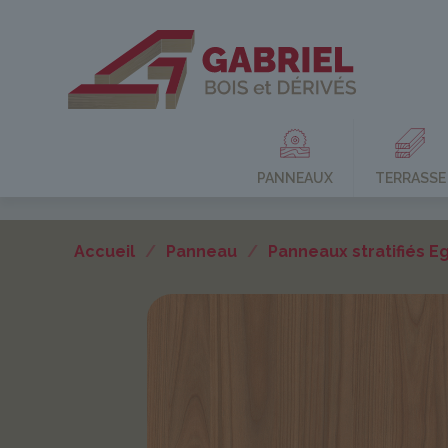
PANNEAUX
TERRASSE
Accueil
/
Panneau
/
Panneaux stratifiés E