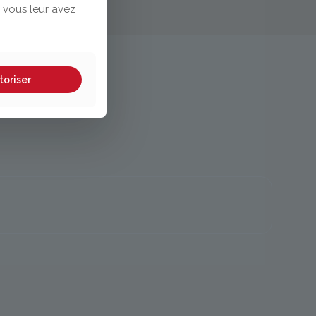
 vous leur avez
toriser