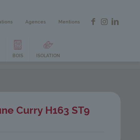
ations
Agences
Mentions
BOIS
ISOLATION
une Curry H163 ST9