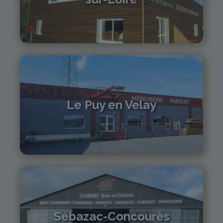
04 71 61 01 86
monistrol@gabriel-sa.fr
Le Puy en Velay
04 71 01 13 30
lepuy@gabriel-sa.fr
Sébazac-Concourès