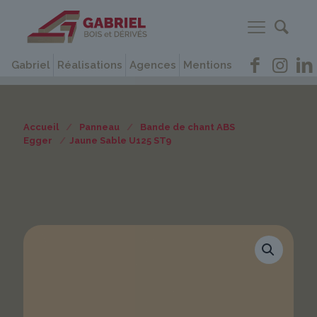
Gabriel
Réalisations
Agences
Mentions
Accueil
/
Panneau
/
Bande de chant ABS
Egger
/
Jaune Sable U125 ST9