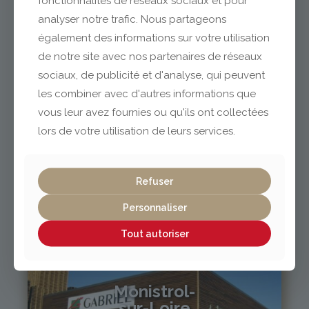
fonctionnalités de réseaux sociaux et pour
analyser notre trafic. Nous partageons
également des informations sur votre utilisation
04 73 42 18 38
lexpo@gabriel-sa.fr
de notre site avec nos partenaires de réseaux
sociaux, de publicité et d'analyse, qui peuvent
les combiner avec d'autres informations que
vous leur avez fournies ou qu'ils ont collectées
lors de votre utilisation de leurs services.
Vichy / Cusset
Refuser
04 70 97 56 39
cusset@gabriel-sa.fr
Personnaliser
Tout autoriser
Monistrol-
sur-Loire