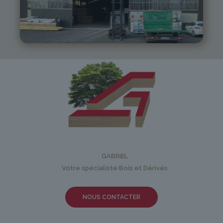
05 81 55 83 89
monistrol@gabriel-sa.fr
GABRIEL
Votre spécialiste Bois et Dérivés
NOUS CONTACTER