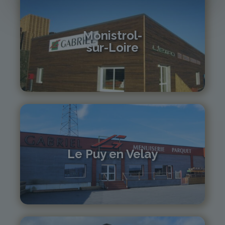
Monistrol-
sur-Loire
04 71 61 01 86
monistrol@gabriel-sa.fr
Le Puy en Velay
04 71 01 13 30
lepuy@gabriel-sa.fr