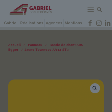
Gabriel
Réalisations
Agences
Mentions
Accueil
/
Panneau
/
Bande de chant ABS
Egger
/
Jaune Tournesol U114 ST9