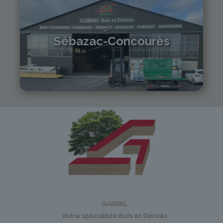
Sébazac-Concourès
05 81 55 83 89
monistrol@gabriel-sa.fr
GABRIEL
Votre spécialiste Bois et Dérivés