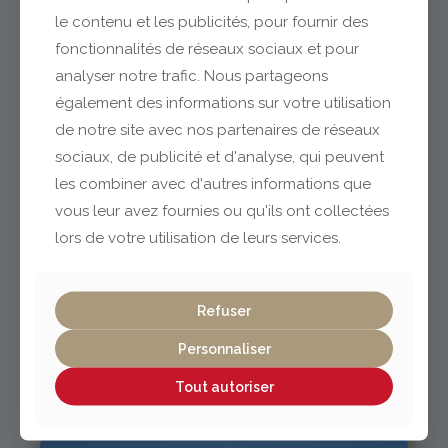
le contenu et les publicités, pour fournir des
fonctionnalités de réseaux sociaux et pour
analyser notre trafic. Nous partageons
Clermont-Ferrand
également des informations sur votre utilisation
de notre site avec nos partenaires de réseaux
04 73 42 18 38
sociaux, de publicité et d'analyse, qui peuvent
lexpo@gabriel-sa.fr
les combiner avec d'autres informations que
vous leur avez fournies ou qu'ils ont collectées
lors de votre utilisation de leurs services.
Vichy / Cusset
Refuser
Personnaliser
04 70 97 56 39
cusset@gabriel-sa.fr
Tout autoriser