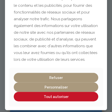
le contenu et les publicités, pour fournir des
fonctionnalités de réseaux sociaux et pour
analyser notre trafic. Nous partageons
Clermont-Ferrand
également des informations sur votre utilisation
de notre site avec nos partenaires de réseaux
04 73 42 18 38
sociaux, de publicité et d'analyse, qui peuvent
lexpo@gabriel-sa.fr
les combiner avec d'autres informations que
vous leur avez fournies ou qu'ils ont collectées
lors de votre utilisation de leurs services.
Vichy / Cusset
Refuser
Personnaliser
04 70 97 56 39
cusset@gabriel-sa.fr
Tout autoriser