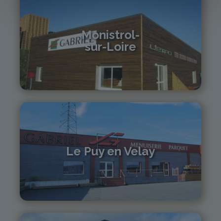
Monistrol-
sur-Loire
04 71 61 01 86
monistrol@gabriel-sa.fr
Le Puy en Velay
04 71 01 13 30
lepuy@gabriel-sa.fr