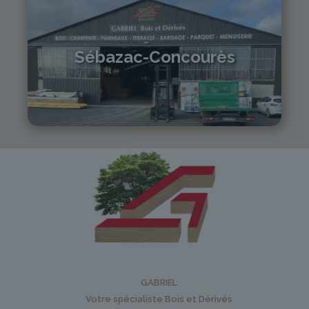
Sébazac-Concourès
05 81 55 83 89
monistrol@gabriel-sa.fr
GABRIEL
Votre spécialiste Bois et Dérivés