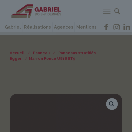
Gabriel
Réalisations
Agences
Mentions
Accueil
/
Panneau
/
Panneaux stratifiés
Egger
/
Marron Foncé U818 ST9