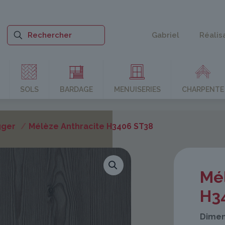
Gabriel
Réalis
SOLS
BARDAGE
MENUISERIES
CHARPENTE
gger
/
Mélèze Anthracite H3406 ST38
Mé
H3
Dimen