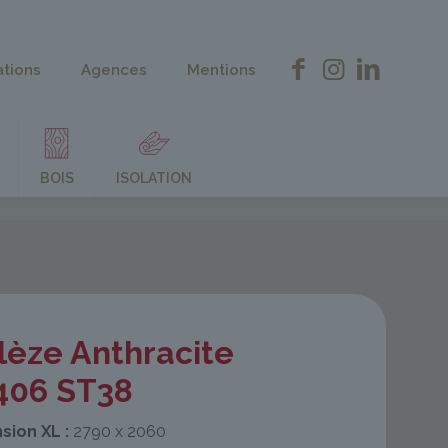
ations
Agences
Mentions
BOIS
ISOLATION
lèze Anthracite
406 ST38
sion XL :
2790 x 2060