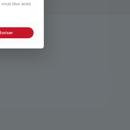
 vous leur avez
toriser