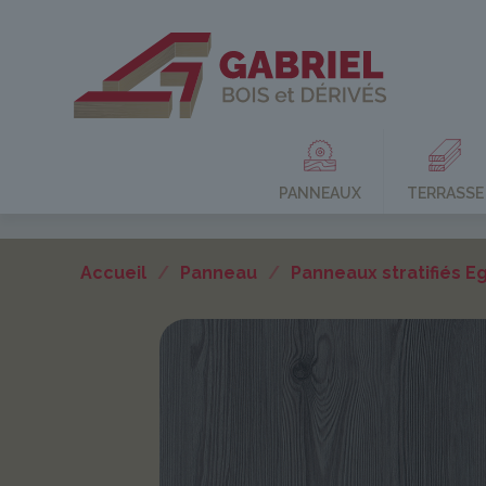
PANNEAUX
TERRASSE
Accueil
/
Panneau
/
Panneaux stratifiés E