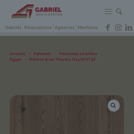
Gabriel
Réalisations
Agences
Mentions
Accueil
/
Panneau
/
Panneaux stratifiés
Egger
/
Mélèze Brun Thermo H3408 ST38