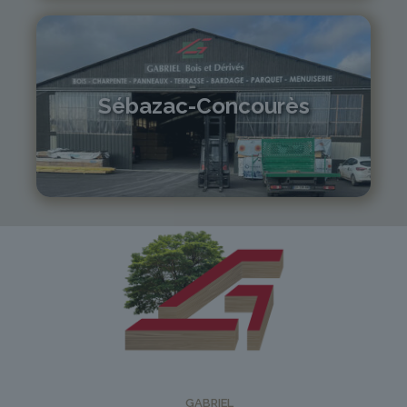
Sébazac-Concourès
05 81 55 83 89
monistrol@gabriel-sa.fr
GABRIEL