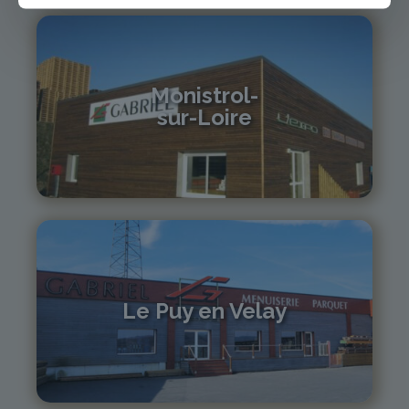
Monistrol-
sur-Loire
04 71 61 01 86
monistrol@gabriel-sa.fr
Le Puy en Velay
04 71 01 13 30
lepuy@gabriel-sa.fr