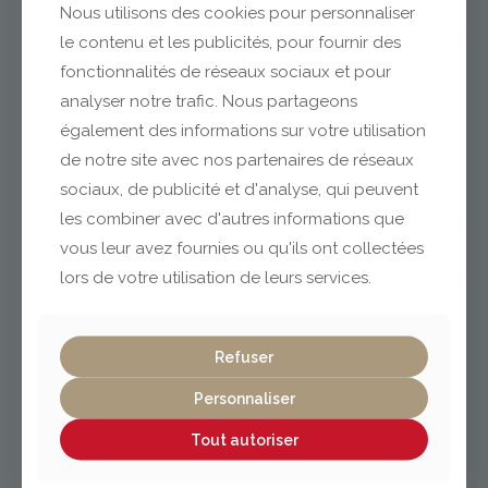
Nous utilisons des cookies pour personnaliser
le contenu et les publicités, pour fournir des
fonctionnalités de réseaux sociaux et pour
analyser notre trafic. Nous partageons
Clermont-Ferrand
également des informations sur votre utilisation
de notre site avec nos partenaires de réseaux
sociaux, de publicité et d'analyse, qui peuvent
04 73 42 18 38
lexpo@gabriel-sa.fr
les combiner avec d'autres informations que
vous leur avez fournies ou qu'ils ont collectées
lors de votre utilisation de leurs services.
Refuser
Vichy / Cusset
Personnaliser
04 70 97 56 39
Tout autoriser
cusset@gabriel-sa.fr