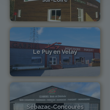
04 71 61 01 86
monistrol@gabriel-sa.fr
Le Puy en Velay
04 71 01 13 30
lepuy@gabriel-sa.fr
Sébazac-Concourès