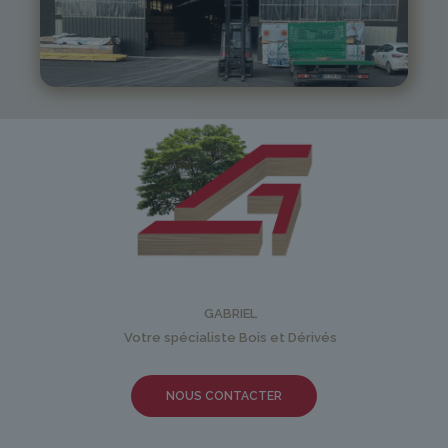
05 81 55 83 89
monistrol@gabriel-sa.fr
GABRIEL
Votre spécialiste Bois et Dérivés
NOUS CONTACTER