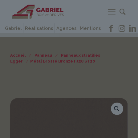
Gabriel
Réalisations
Agences
Mentions
Accueil
/
Panneau
/
Panneaux stratifiés
Egger
/
Métal Brossé Bronze F528 ST20