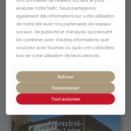
fonctionnalités de réseaux sociaux et pour
analyser notre trafic. Nous partageons
également des informations sur votre utilisation
04 73 42 18 38
lexpo@gabriel-sa.fr
de notre site avec nos partenaires de réseaux
sociaux, de publicité et d'analyse, qui peuvent
les combiner avec d'autres informations que
vous leur avez fournies ou qu'ils ont collectées
lors de votre utilisation de leurs services.
Vichy / Cusset
Refuser
04 70 97 56 39
cusset@gabriel-sa.fr
Personnaliser
Tout autoriser
Monistrol-
sur-Loire