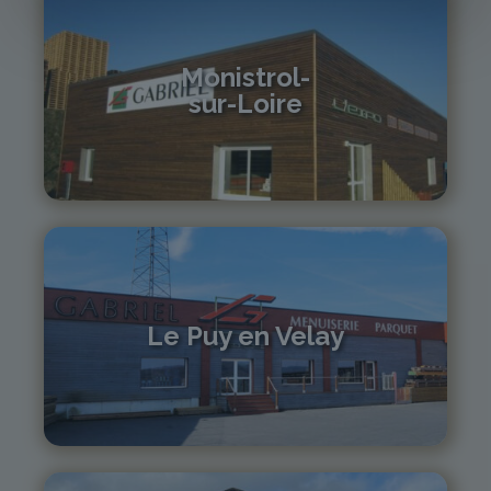
Monistrol-
sur-Loire
04 71 61 01 86
monistrol@gabriel-sa.fr
Le Puy en Velay
04 71 01 13 30
lepuy@gabriel-sa.fr