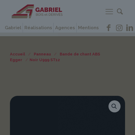
Gabriel
Réalisations
Agences
Mentions
Accueil
/
Panneau
/
Bande de chant ABS
Egger
/
Noir U999 ST12