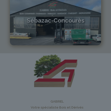
Sébazac-Concourès
05 81 55 83 89
monistrol@gabriel-sa.fr
GABRIEL
Votre spécialiste Bois et Dérivés