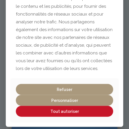
le contenu et les publicités, pour fournir des
fonctionnalités de réseaux sociaux et pour
analyser notre trafic. Nous partageons
Clermont-Ferrand
également des informations sur votre utilisation
de notre site avec nos partenaires de réseaux
04 73 42 18 38
sociaux, de publicité et d'analyse, qui peuvent
lexpo@gabriel-sa.fr
les combiner avec d'autres informations que
vous leur avez fournies ou qu'ils ont collectées
lors de votre utilisation de leurs services.
Vichy / Cusset
Refuser
Personnaliser
04 70 97 56 39
cusset@gabriel-sa.fr
Tout autoriser