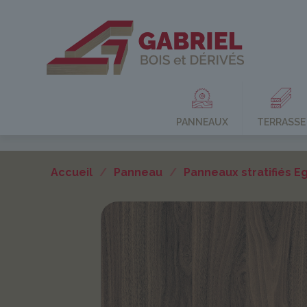
PANNEAUX
TERRASSE
Accueil
/
Panneau
/
Panneaux stratifiés E