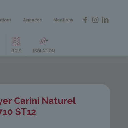
ations
Agences
Mentions
BOIS
ISOLATION
er Carini Naturel
710 ST12