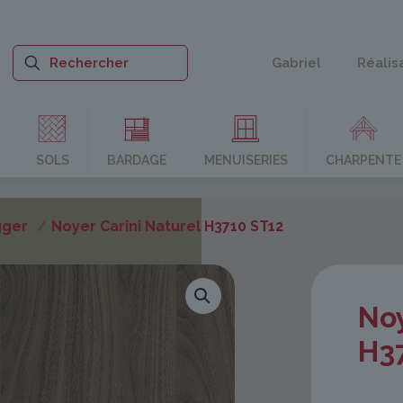
Gabriel
Réalis
SOLS
BARDAGE
MENUISERIES
CHARPENTE
gger
/
Noyer Carini Naturel H3710 ST12
Noy
H3