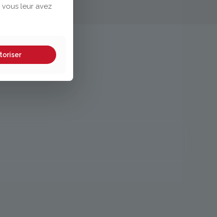
 vous leur avez
toriser