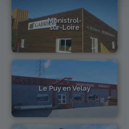
Monistrol-
sur-Loire
04 71 61 01 86
monistrol@gabriel-sa.fr
Le Puy en Velay
04 71 01 13 30
lepuy@gabriel-sa.fr