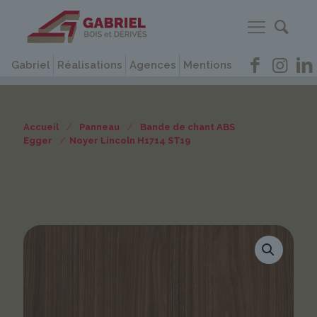
Gabriel
Réalisations
Agences
Mentions
Accueil
/
Panneau
/
Bande de chant ABS
Egger
/
Noyer Lincoln H1714 ST19