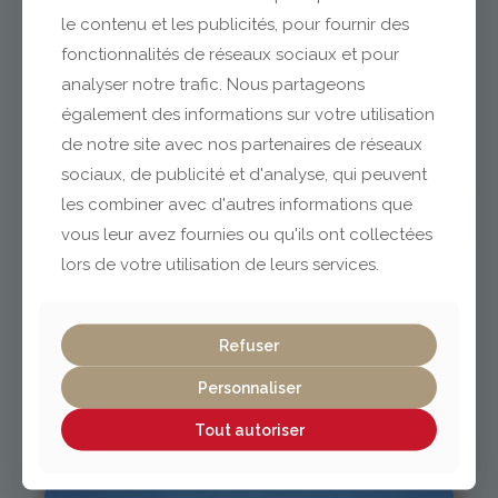
le contenu et les publicités, pour fournir des
fonctionnalités de réseaux sociaux et pour
analyser notre trafic. Nous partageons
Clermont-Ferrand
également des informations sur votre utilisation
de notre site avec nos partenaires de réseaux
04 73 42 18 38
sociaux, de publicité et d'analyse, qui peuvent
lexpo@gabriel-sa.fr
les combiner avec d'autres informations que
vous leur avez fournies ou qu'ils ont collectées
lors de votre utilisation de leurs services.
Vichy / Cusset
Refuser
Personnaliser
04 70 97 56 39
cusset@gabriel-sa.fr
Tout autoriser