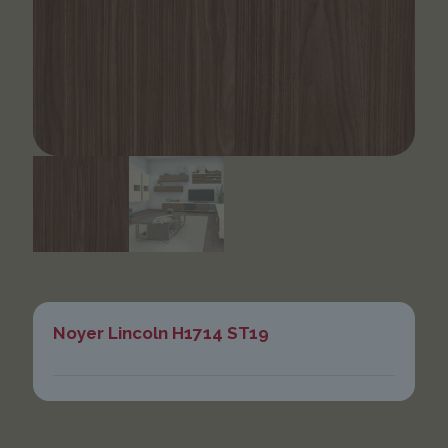
Noyer Lincoln H1714 ST19