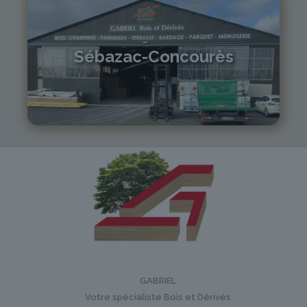
Sébazac-Concourès
05 81 55 83 89
monistrol@gabriel-sa.fr
GABRIEL
Votre spécialiste Bois et Dérivés