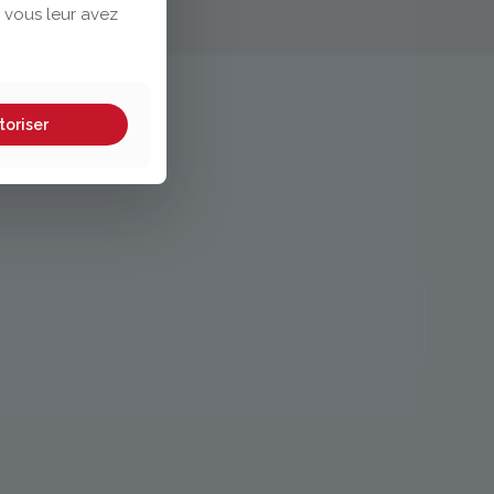
 vous leur avez
toriser