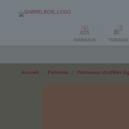
PANNEAUX
TERRASSE
Accueil
/
Panneau
/
Panneaux stratifiés E