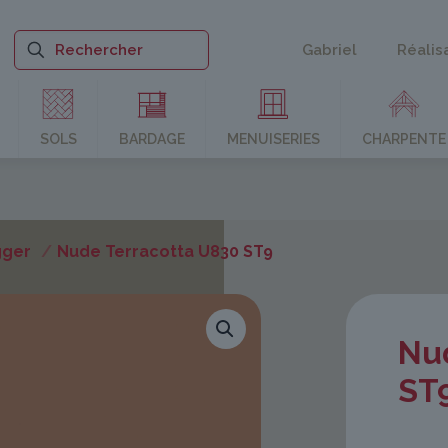
Gabriel
Réalis
SOLS
BARDAGE
MENUISERIES
CHARPENTE
gger
/
Nude Terracotta U830 ST9
Nu
ST