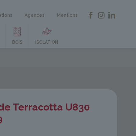
ations
Agences
Mentions
BOIS
ISOLATION
de Terracotta U830
9