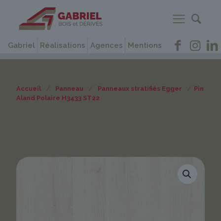
Gabriel
Réalisations
Agences
Mentions
Accueil
/
Panneau
/
Panneaux stratifiés Egger
/
Pin
Aland Polaire H3433 ST22