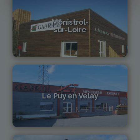
Monistrol-
sur-Loire
04 71 61 01 86
monistrol@gabriel-sa.fr
Le Puy en Velay
04 71 01 13 30
lepuy@gabriel-sa.fr