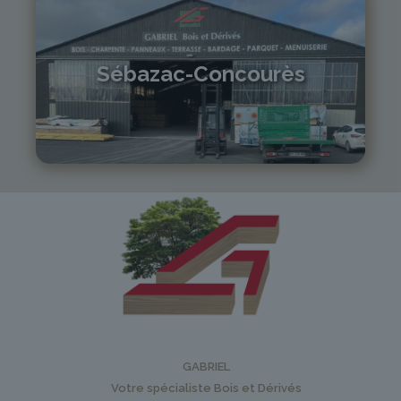
Sébazac-Concourès
05 81 55 83 89
monistrol@gabriel-sa.fr
GABRIEL
Votre spécialiste Bois et Dérivés