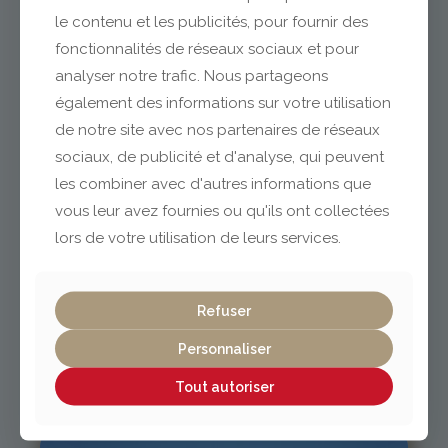
le contenu et les publicités, pour fournir des
fonctionnalités de réseaux sociaux et pour
analyser notre trafic. Nous partageons
Clermont-Ferrand
également des informations sur votre utilisation
de notre site avec nos partenaires de réseaux
04 73 42 18 38
sociaux, de publicité et d'analyse, qui peuvent
lexpo@gabriel-sa.fr
les combiner avec d'autres informations que
vous leur avez fournies ou qu'ils ont collectées
lors de votre utilisation de leurs services.
Vichy / Cusset
Refuser
Personnaliser
04 70 97 56 39
cusset@gabriel-sa.fr
Tout autoriser