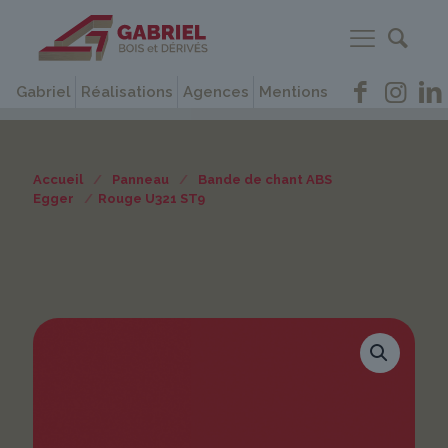
Gabriel
Réalisations
Agences
Mentions
Accueil
/
Panneau
/
Bande de chant ABS
Egger
/
Rouge U321 ST9