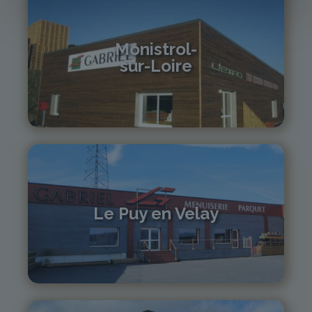
Monistrol-
sur-Loire
04 71 61 01 86
monistrol@gabriel-sa.fr
Le Puy en Velay
04 71 01 13 30
lepuy@gabriel-sa.fr