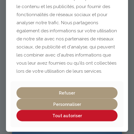
le contenu et les publicités, pour fournir des
fonctionnalités de réseaux sociaux et pour
analyser notre trafic. Nous partageons
Clermont-Ferrand
également des informations sur votre utilisation
de notre site avec nos partenaires de réseaux
04 73 42 18 38
sociaux, de publicité et d'analyse, qui peuvent
lexpo@gabriel-sa.fr
les combiner avec d'autres informations que
vous leur avez fournies ou qu'ils ont collectées
lors de votre utilisation de leurs services.
Vichy / Cusset
Refuser
Personnaliser
04 70 97 56 39
cusset@gabriel-sa.fr
Tout autoriser