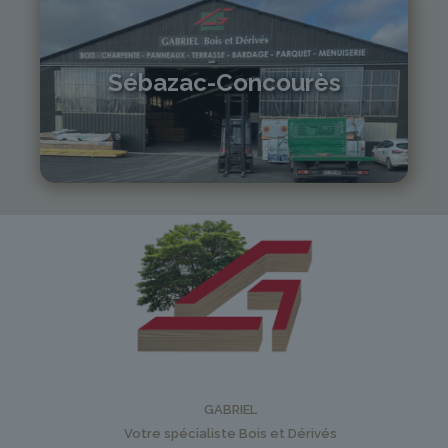
Sébazac-Concourès
05 81 55 83 89
monistrol@gabriel-sa.fr
GABRIEL
Votre spécialiste Bois et Dérivés