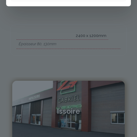
2400 x 1200mm
Épaisseur 80, 130mm
Issoire
04 73 55 06 09
contact@gabriel-sa.fr