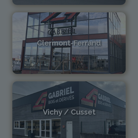
Clermont-Ferrand
04 73 42 18 38
lexpo@gabriel-sa.fr
Vichy / Cusset
04 70 97 56 39
cusset@gabriel-sa.fr