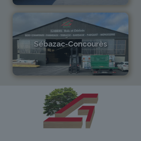
Sébazac-Concourès
05 81 55 83 89
monistrol@gabriel-sa.fr