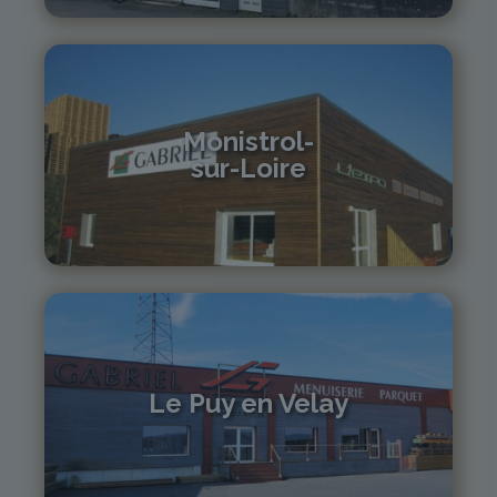
Monistrol-
sur-Loire
04 71 61 01 86
monistrol@gabriel-sa.fr
Le Puy en Velay
04 71 01 13 30
lepuy@gabriel-sa.fr