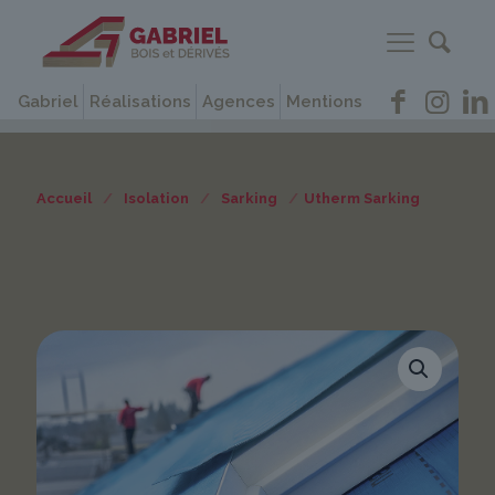
Gabriel
Réalisations
Agences
Mentions
Accueil
/
Isolation
/
Sarking
/
Utherm Sarking