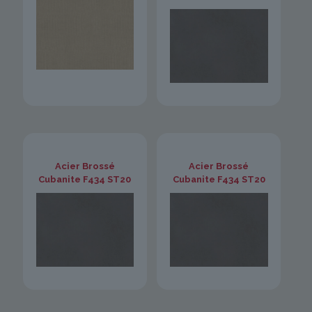
Acier Brossé
Acier Brossé
Cubanite F434 ST20
Cubanite F434 ST20