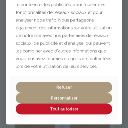
le contenu et les publicités, pour fournir des
fonctionnalités de réseaux sociaux et pour
analyser notre trafic. Nous partageons
également des informations sur votre utilisation
Acacia de Lakeland
Acacia Sheffield
Crème H1277 ST9
Naturel H1242 ST10
de notre site avec nos partenaires de réseaux
sociaux, de publicité et d'analyse, qui peuvent
les combiner avec d'autres informations que
vous leur avez fournies ou qu'ils ont collectées
lors de votre utilisation de leurs services.
Refuser
Personnaliser
Acacia Sheffield
Acacia Sheffield
Naturel H1242 ST10
Naturel H1242 ST10
Tout autoriser