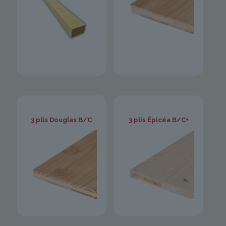
3 plis Douglas B/C
3 plis Épicéa B/C+