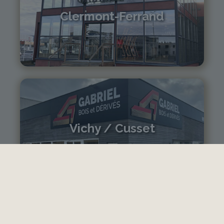
Clermont-Ferrand
04 73 42 18 38
lexpo@gabriel-sa.fr
Vichy / Cusset
04 70 97 56 39
cusset@gabriel-sa.fr